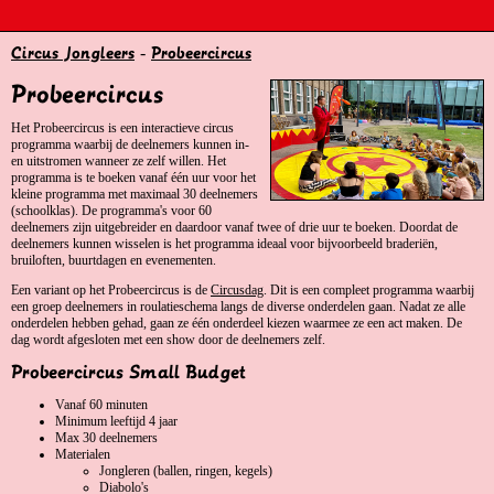
Circus Jongleers
-
Probeercircus
Probeercircus
Het Probeercircus is een interactieve circus
programma waarbij de deelnemers kunnen in-
en uitstromen wanneer ze zelf willen. Het
programma is te boeken vanaf één uur voor het
kleine programma met maximaal 30 deelnemers
(schoolklas). De programma's voor 60
deelnemers zijn uitgebreider en daardoor vanaf twee of drie uur te boeken. Doordat de
deelnemers kunnen wisselen is het programma ideaal voor bijvoorbeeld braderiën,
bruiloften, buurtdagen en evenementen.
Een variant op het Probeercircus is de
Circusdag
. Dit is een compleet programma waarbij
een groep deelnemers in roulatieschema langs de diverse onderdelen gaan. Nadat ze alle
onderdelen hebben gehad, gaan ze één onderdeel kiezen waarmee ze een act maken. De
dag wordt afgesloten met een show door de deelnemers zelf.
Probeercircus Small Budget
Vanaf 60 minuten
Minimum leeftijd 4 jaar
Max 30 deelnemers
Materialen
Jongleren (ballen, ringen, kegels)
Diabolo's