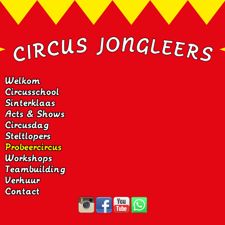
Welkom
Circusschool
Sinterklaas
Acts & Shows
Circusdag
Steltlopers
Probeercircus
Workshops
Teambuilding
Verhuur
Contact