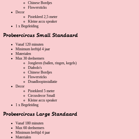
Chinese Bordjes
Flowersticks
Decor
Pistekleed 2,5 meter
Kleine accu speaker
1 x Begeleiding
Probeercircus Small Standaard
Vanaf 120 minuten
Minimum leeftijd 4 jaar
Materialen
Max 30 deelnemers
Jongleren (ballen, ringen, kegels)
Diabolo's
Chinese Bordjes
Flowersticks
Draadloopinstallatie
Decor
Pistekleed 5 meter
Circusdecor Small
Kleine accu speaker
1 x Begeleiding
Probeercircus Large Standaard
Vanaf 180 minuten
Max 60 deelnemers
Minimum leeftijd 4 jaar
Materialen