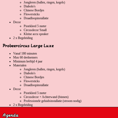
Jongleren (ballen, ringen, kegels)
Diabolo's
Chinese Bordjes
Flowersticks
Draadloopinstallatie
Decor
Pistekleed 5 meter
Circusdecor Small
Kleine accu speaker
2 x Begeleiding
Probeercircus Large Luxe
Vanaf 180 minuten
Max 60 deelnemers
Minimum leeftijd 4 jaar
Materialen
Jongleren (ballen, ringen, kegels)
Diabolo's
Chinese Bordjes
Flowersticks
Draadloopinstallatie
Decor
Pistekleed 5 meter
Circusdecor + Achterwand (binnen)
Professionele geluidsinstallatie (stroom nodig)
2 x Begeleiding
Agenda